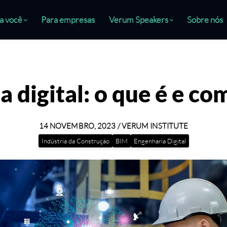
a você
Para empresas
Verum Speakers
Sobre nós
 digital: o que é e co
14 NOVEMBRO, 2023 / VERUM INSTITUTE
Indústria da Construção
BIM
Engenharia Digital