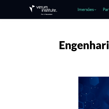
Imersões
Par
Engenharia