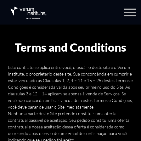
Verum Speakers
Sobre nós
Contato
Blog
Terms and Conditions
Portal do aluno
Este contrato se aplica entre você, o usuário deste site e o Verum
Institute, o proprietário deste site. Sua concordância em cumprir e
estar vinculado às Cláusulas 1, 2, 4 – 11 e 15 – 25 destes Termos e
Condições é considerada válida após seu primeiro uso do Site. As
cláusulas 3 e 12 – 14 aplicam-se apenas à venda de Serviços. Se
você não concorda em ficar vinculado a estes Termos e Condições,
você deve parar de usar o Site imediatamente.
Nenhuma parte deste Site pretende constituir uma oferta
contratual passível de aceitação. Seu pedido constitui uma oferta
contratual e nossa aceitação dessa oferta é considerada como
ocorrendo após o envio de um e-mail de confirmação para você
indicando que seu pedido foi aceito.