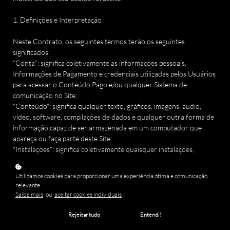
1. Definições e Interpretação
Neste Contrato, os seguintes termos terão os seguintes
significados:
“Conta”: significa coletivamente as informações pessoais,
Informações de Pagamento e credenciais utilizadas pelos Usuários
para acessar o Conteúdo Pago e/ou qualquer Sistema de
comunicação no Site;
"Conteúdo": significa qualquer texto, gráficos, imagens, áudio,
vídeo, software, compilações de dados e qualquer outra forma de
informação capaz de ser armazenada em um computador que
apareça ou faça parte deste Site;
"Instalações": significa coletivamente quaisquer instalações,
ferramentas, serviços ou informações on-line que a Verum
Institute disponibilize através do Site agora ou no futuro;
Utilizamos cookies para proporcionar uma experiência ótima e comunicação
"Serviços": significa os serviços disponíveis para você por meio
relevante.
deste site, especificamente o uso da plataforma de e-learning
Saiba mais
ou
aceitar cookies individuais
.
proprietária da Verum Institute;
"Informações de Pagamento": significa quaisquer detalhes
Rejeitar tudo
Entendi!
necessários para a compra de Serviços deste Site. Isso inclui, mas