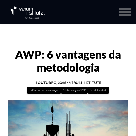
Verum Speakers
Sobre nós
Contato
Blog
Portal do aluno
AWP: 6 vantagens da
metodologia
4 OUTUBRO, 2023 / VERUM INSTITUTE
Indústria da Construção
Metodologia AWP
Produtividade